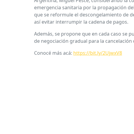
Argentina, Miguel Pesce, considerando la co
emergencia sanitaria por la propagación del
que se reformule el descongelamiento de d
así evitar interrumpir la cadena de pagos.
Además, se propone que en cada caso se p
de negociación gradual para la cancelación
Conocé más acá:
https://bit.ly/2UjwxV8