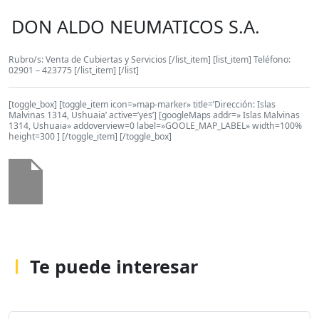
DON ALDO NEUMATICOS S.A.
Rubro/s: Venta de Cubiertas y Servicios [/list_item] [list_item] Teléfono:
02901 – 423775 [/list_item] [/list]
[toggle_box] [toggle_item icon=»map-marker» title=’Dirección: Islas
Malvinas 1314, Ushuaia’ active=’yes’] [googleMaps addr=» Islas Malvinas
1314, Ushuaia» addoverview=0 label=»GOOLE_MAP_LABEL» width=100%
height=300 ] [/toggle_item] [/toggle_box]
Te puede interesar