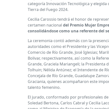
categoría Innovación Tecnológica y elegid
Tierra del Fuego 2024.
Cecilia Carossio tendrá el honor de represent
certamen nacional
del Premio Mujer Empr
consolidándose como una referente del sec
La ceremonia contó además con la presenci
autoridades como el Presidente y las Vicep
Comercio de Río Grande, José Iglesias; Mari
Bolivar, respectivamente, así como la Refer
Grande, Graciela Mariangeli; la Presidenta
Tolhuin; Nélida Antúnez; el Intendente de Rí
Concejala de Río Grande, Guadalupe Zamora 
Graciania, quienes acompañaron este impor
talento femenino.
El jurado, conformado por profesionales de
Soledad Bertona, Carlos Cabral y Cecilia Lac
como al Ministro de Economía de la provincia