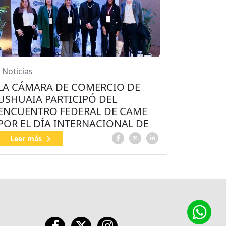
Noticias
LA CÁMARA DE COMERCIO DE
USHUAIA PARTICIPÓ DEL
ENCUENTRO FEDERAL DE CAME
POR EL DÍA INTERNACIONAL DE
LAS PyMEs
Leer más