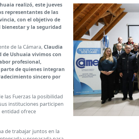
uaia realizó, este jueves
os representantes de las
incia, con el objetivo de
 bienestar y la seguridad
dente de la Cámara,
Claudia
d de Ushuaia vivimos con
abor profesional,
 parte de quienes integran
radecimiento sincero por
e las Fuerzas la posibilidad
us instituciones participen
a entidad ofrece
 de trabajar juntos en la
integrada y preparada para