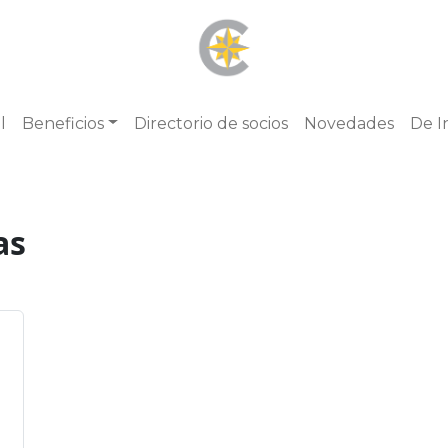
l
Beneficios
Directorio de socios
Novedades
De I
as