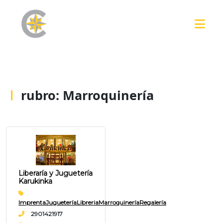
rubro:
Marroquinería
Liberaría y Juguetería
Karukinka
Imprenta
Juguetería
Libreria
Marroquinería
Regalería
2901421917