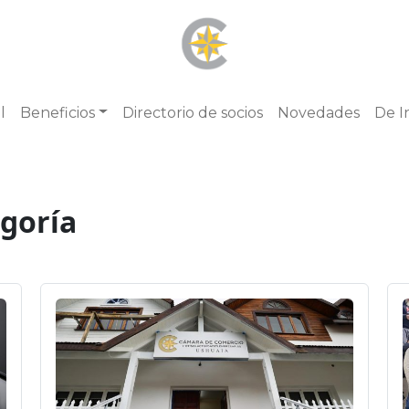
l
Beneficios
Directorio de socios
Novedades
De I
egoría